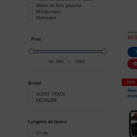
Masini de tuns gazonul
ilatoare
Motopompe
Motosape
Pompe, motopompe, hidrofoare
Promotie AGT Construct
999,
Utilaje de constructii
88
Pret
Vibratoare de beton
lei
-
Preț minim
Preț maxim
-29%
Brand
Gene
AGENT TRADE
mon
MEDIALINE
MLG
Lungime de taiere
53 cm