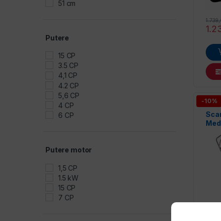
51 cm
1.739
1.2
Putere
15 CP
3.5 CP
4,1 CP
4.2 CP
5,6 CP
-10%
4 CP
Scar
6 CP
Med
Putere motor
1,5 CP
1.5 kW
15 CP
7 CP
1.885
1.6