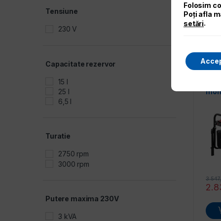
Folosim co
Tensiune
Poți afla m
.
setări
230 V
Accep
Capacitate rezervor
-20%
15 l
Gene
25 l
mon
MLG
6,5 l
Turatie
2750 rpm
3000 rpm
3.54
2.8
Putere maxima 230V
3 kVA