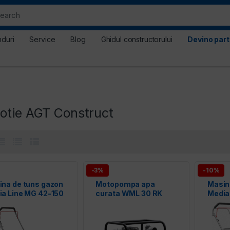
nduri
Service
Blog
Ghidul constructorului
Devino par
otie AGT Construct
-3%
-10%
na de tuns gazon
Motopompa apa
Masin
ia Line MG 42-150
curata WML 30 RK
Media
MEDIALINE
S