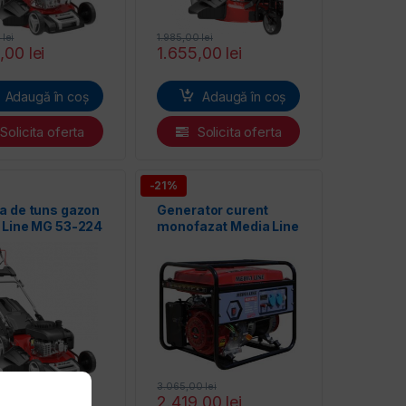
0
lei
1.985,00
lei
9,00
lei
1.655,00
lei
Adaugă în coș
Adaugă în coș
Solicita oferta
Solicita oferta
-21%
a de tuns gazon
Generator curent
 Line MG 53-224
monofazat Media Line
MLG 6500/2
00
lei
3.065,00
lei
9,00
lei
2.419,00
lei