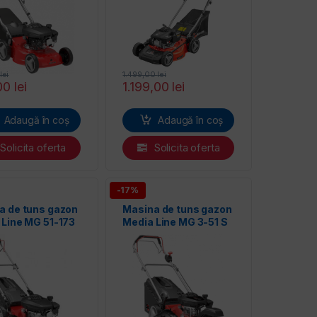
lei
1.499,00
lei
00
lei
1.199,00
lei
Adaugă în coș
Adaugă în coș
Solicita oferta
Solicita oferta
-17%
a de tuns gazon
Masina de tuns gazon
 Line MG 51-173
Media Line MG 3-51 S