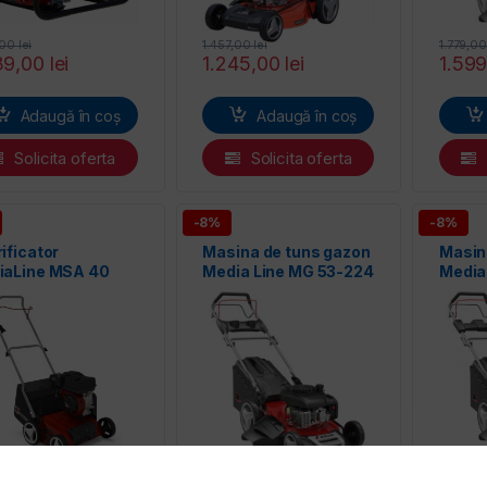
,00
lei
1.457,00
lei
1.779,0
39,00
lei
1.245,00
lei
1.59
Adaugă în coș
Adaugă în coș
Solicita oferta
Solicita oferta
-8%
-8%
ificator
Masina de tuns gazon
Masin
iaLine MSA 40
Media Line MG 53-224
Media
S
SE
,00
lei
1.885,00
lei
2.464,
99,00
lei
1.739,00
lei
2.26