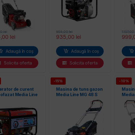
00
lei
959,00
lei
1.107,00
5,00
lei
935,00
lei
999,
Adaugă în coș
Adaugă în coș
Solicita oferta
Solicita oferta
-15%
-10%
rator de curent
Masina de tuns gazon
Masin
ofazat Media Line
Media Line MG 48 S
Media
 3500/2
S