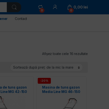
0,00
lei
0
0
tener
Contact
Sortat după p
Afișez toate cele 16 rezultate
-20%
a de tuns gazon
Masina de tuns gazon
 Line MG 42-150
Media Line MG 46-150
S