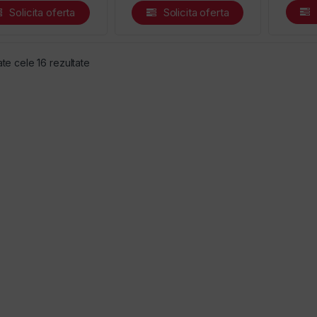
Solicita oferta
Solicita oferta
Sortat după preț: de la mic la mare
ate cele 16 rezultate