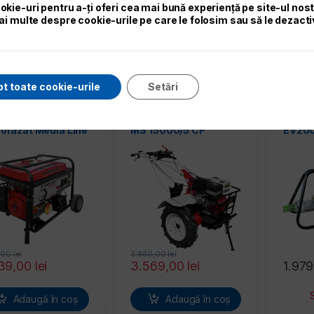
okie-uri pentru a-ți oferi cea mai bună experiență pe site-ul nos
ai multe despre cookie-urile pe care le folosim sau să le dezacti
Adaugă în coș
Adaugă în coș
Solicita oferta
Solicita oferta
t toate cookie-urile
Setări
-8%
rator curent
Motosapa MEDIALINE
Vibrat
ofazat Media Line
MS 15000/5 CF
EV20
 6500E/2
7,00
lei
3.860,00
lei
39,00
lei
3.569,00
lei
1.97
Adaugă în coș
Adaugă în coș