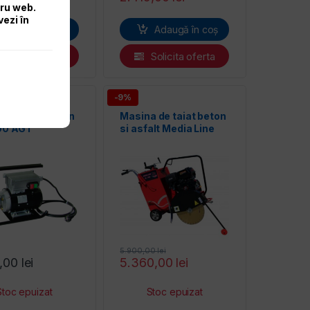
tru web.
vezi în
Adaugă în coș
Adaugă în coș
Solicita oferta
Solicita oferta
-9%
or pentru beton
Masina de taiat beton
00 AGT
si asfalt Media Line
ML-T500 putere
motor15 CP
5.900,00
lei
9,00
lei
5.360,00
lei