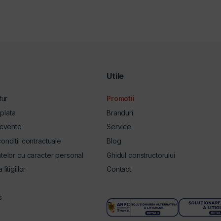
Utile
tur
Promotii
plata
Branduri
ecvente
Service
onditii contractuale
Blog
atelor cu caracter personal
Ghidul constructorului
litigiilor
Contact
s