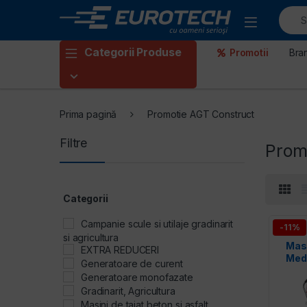
Skip to navigation
Skip to content
Categorii Produse
Promotii
Bra
Prima pagină
Promotie AGT Construct
Filtre
Prom
Categorii
Campanie scule si utilaje gradinarit
-11%
si agricultura
Masi
EXTRA REDUCERI
Med
Generatoare de curent
P
Generatoare monofazate
Gradinarit, Agricultura
Masini de taiat beton si asfalt