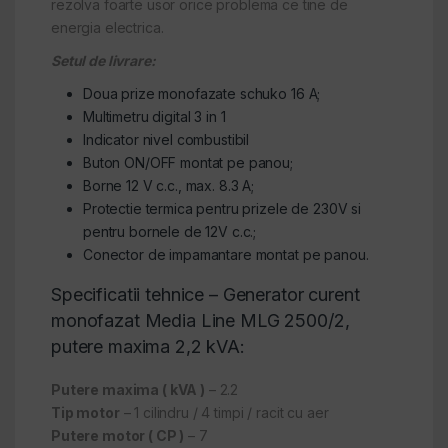
rezolva foarte usor orice problema ce tine de
energia electrica.
Setul de livrare:
Doua prize monofazate schuko 16 A;
Multimetru digital 3 in 1
Indicator nivel combustibil
Buton ON/OFF montat pe panou;
Borne 12 V c.c., max. 8.3 A;
Protectie termica pentru prizele de 230V si
pentru bornele de 12V c.c.;
Conector de impamantare montat pe panou.
Specificatii tehnice – Generator curent
monofazat Media Line MLG 2500/2,
putere maxima 2,2 kVA:
Putere maxima ( kVA )
– 2.2
Tip motor
– 1 cilindru / 4 timpi / racit cu aer
Putere motor ( CP )
– 7