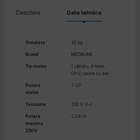
Descriere
Date tehnice
Revi
Greutate
45 kg
Brand
MEDIALINE
Tip motor
1 cilindru
,
4 timpi
,
OHV
,
racire cu aer
Putere
7 CP
motor
Tensiune
230 V (1~)
Putere
2,2 kVA
maxima
230V