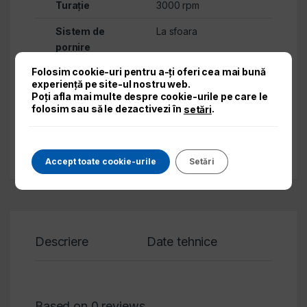
Turație
3000 rpm
Sistem de
La sfoara
pornire
Folosim cookie-uri pentru a-ți oferi cea mai bună
Combustibil
benzină fără plumb
experiență pe site-ul nostru web.
Poți afla mai multe despre cookie-urile pe care le
Capacitate
15 l
folosim sau să le dezactivezi în
.
setări
rezervor
Greutate
45 kg
Accept toate cookie-urile
Setări
Descriere
Date tehnice
Revi
Based on 0 reviews