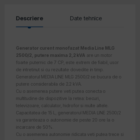
Descriere
Date tehnice
Revi
Generator curent monofazat Media Line MLG
2500/2, putere maxima 2,2 kVA
are un motor
foarte puternic de 7 CP, este extrem de fiabil, usor
de intretinut si cu rezultate dovedite in timp.
Generatorul MEDIA LINE MLG 2500/2 se bucura de o
putere considerabila de 2.2 kVA.
Cu o asemenea putere veti putea conecta o
multitudine de dispozitive la retea: becuri,
televizoare, calculator, hidrofor si multe altele.
Capacitatea de 15 L, generatorul MEDIA LINE 2500/2
va garanteaza o autonomie de peste 20 ore la o
incarcare de 50%.
Cu o asemenea autonomie ridicata veti putea trece si