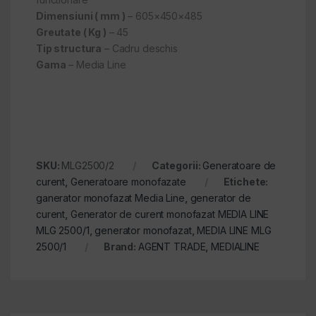
Dimensiuni ( mm )
– 605×450×485
Greutate ( Kg )
– 45
Tip structura
– Cadru deschis
Gama
– Media Line
SKU:
MLG2500/2
Categorii:
Generatoare de
curent
,
Generatoare monofazate
Etichete:
ganerator monofazat Media Line
,
generator de
curent
,
Generator de curent monofazat MEDIA LINE
MLG 2500/1
,
generator monofazat
,
MEDIA LINE MLG
2500/1
Brand:
AGENT TRADE
,
MEDIALINE