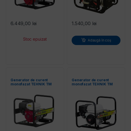
6.449,00
lei
1.540,00
lei
Adaugă în coș
Generator de curent
Generator de curent
monofazat TEHNIK TM
monofazat TEHNIK TM
4501, Puterea maxima 4,2
2501, 2.2 kW
kW