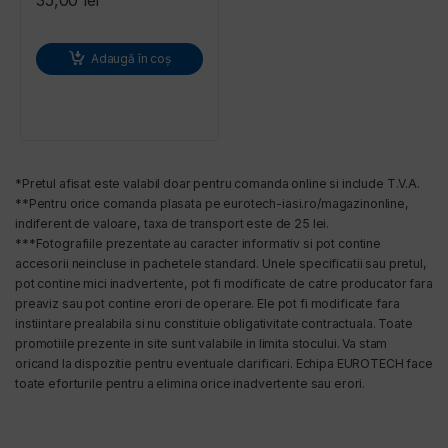
35,00
lei
Adaugă în coș
*Pretul afisat este valabil doar pentru comanda online si include T.V.A.
**Pentru orice comanda plasata pe eurotech-iasi.ro/magazinonline,
indiferent de valoare, taxa de transport este de 25 lei.
***Fotografiile prezentate au caracter informativ si pot contine
accesorii neincluse in pachetele standard. Unele specificatii sau pretul,
pot contine mici inadvertente, pot fi modificate de catre producator fara
preaviz sau pot contine erori de operare. Ele pot fi modificate fara
instiintare prealabila si nu constituie obligativitate contractuala. Toate
promotiile prezente in site sunt valabile in limita stocului. Va stam
oricand la dispozitie pentru eventuale clarificari. Echipa EUROTECH face
toate eforturile pentru a elimina orice inadvertente sau erori.