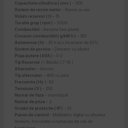
Capacitate cilindrica ( cmc )
– 208
Sistem de racire motor
– Racire cu aer
Volum rezervor ( l )
– 15
Turatie grup ( rpm )
– 3.000
Combustibil
– Benzina fara plumb
Consum combustibil ( g/kW h )
– 395
Autonomie ( h)
– 20 h la o incarcare de 50%
Sistem de pornire
– Demaror cu sfoara
Plaja putere ( kVA )
– 0-2
Tip Rezervor
( l )Mediu ( 7-16 )
Alternator
– Sincron
Tip alternator
– AVR cu perii
Frecventa ( Hz
)- 50
Tensiune ( V )
– 230
Numar de faze
– monofazat
Numar de prize
– 2
Gradul de protectie ( IP )
– 23
Panou de control
– Multimetru digital cu afisarea
tensiunii, frecventei si numarului de ore de
functionare