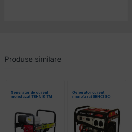
Produse similare
Generator de curent
Generator curent
monofazat TEHNIK TM
monofazat SENCI SC-
7201, 6 kW
1250E LITE 1.0 kW AVR pe
benzina