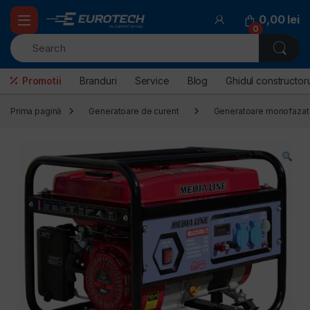
Skip to navigation
Skip to content
0,00
lei
0
Promotii
Branduri
Service
Blog
Ghidul constructoru
Prima pagină
Generatoare de curent
Generatoare monofazat